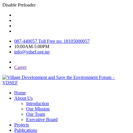
Disable Preloader
087-440057 Toll Free no: 18105000057
10:00AM-5:00PM
info@vdsef.org.np
Career
Home
About Us
Introduction
Our Mission
Our Team
Executive Board
Projects
Publications